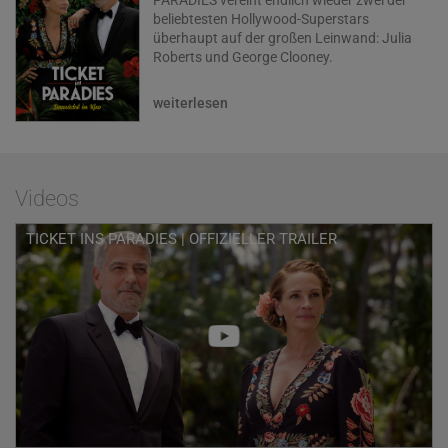
PARADIES vereint endlich wieder zwei der
beliebtesten Hollywood-Superstars
überhaupt auf der großen Leinwand: Julia
Roberts und George Clooney.
Ihre eigene Ehe ist schon lange
weiterlesen
Vergangenheit. Doch als ihre Tochter Lily
(Kaitlyn Dever) nach Bali reist und sich dort
Hals über Kopf verliebt und verlobt, fallen ihre
geschiedenen Eltern Georgia und David (Julia
Roberts, George Clooney) aus allen Wolken.
Videos
Obwohl sie nur noch Abneigung füreinander
empfinden, brechen die beiden gemeinsam in
TICKET INS PARADIES | OFFIZIELLER TRAILER
das exotische Tropenparadies auf, um Lily
vor dem Fehler zu bewahren, den sie selbst
vor 25 Jahren gemacht haben.
Regisseur Ol Parker hat schon mit Mamma
Mia! Here We Go Again ein ausgelassenes
Feuerwerk der Gefühle entzündet. TICKET
INS PARADIES inszeniert er nun nach
eigenem Drehbuch mit Co-Autor Daniel Pipski
als funkensprühenden Gute-Laune-Film über
romantische Überraschungen und zweite