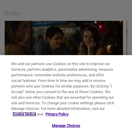
Gelegenheiten. In den Hauptrollen sorgen
dabei die beiden Oscar®-Preisträger Julia
Bilder
Roberts (Wunder) und George Clooney (Up in
the Air) für reichlich emotionale Eskapaden.
An ihrer Seite strahlen außerdem die Golden-
Globe-nominierte Kaitlyn Dever
(Unbelievable) sowie Lucas Bravo (Emily in
Paris) und Billie Lourd (Booksmart).
Für die Produktion von TICKET INS
PARADIES zeichnet gleich ein ganzes Team
We and our partners use Cookies on this site to improve our
kreativer Köpfe verantwortlich, angeführt
Services, perform analytics, personalize advertising, measure
von Roberts und Clooney selbst sowie vom
performance, remember website preferences, and offer
mehrfach Oscar®-nominierten Erfolgsduo
social features. From time to time we may add or remove
Tim Bevan und Eric Fellner (The Danish Girl,
partners who use Cookies for similar purposes. By clicking “I
Die Entdeckung der Unendlichkeit, Les
Accept” below you consent to the use of these Cookies. We
Misérables, Yesterday). Zu den weiteren
will also use other Cookies that are essential for operating our
Produzenten gehören Oscar®-Gewinner
Infos
site and Services. To change your cookie settings please click
Grant Heslov (Argo, Monuments Men:
Kinostart:
Jetzt im Kino
Manage Choices. For more detailed information, visit our
Ungewöhnliche Helden), Sarah Harvey (Best
Regie:
Ol Parker
Cookie Notice
and
Exotic Marigold Hotel), Deborah Balderstone
Privacy Policy
.
(Palm Beach), Lisa Roberts Gillan und Marisa
Besetzung:
Julia Roberts
,
George Clooney
,
Kaitlyn Dever
,
Lucas
Yeres Gill.
Manage Choices
Bravo
,
Billie Lourd