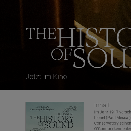
Jetzt im Kino
Inhalt
Im Jahr 1917 versch
Lionel (Paul Mescal
Conservatory seine
O’Connor) kennenlern