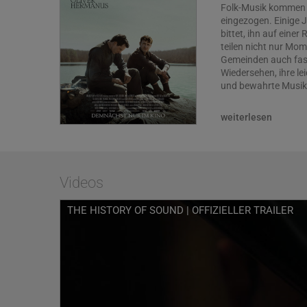
Folk-Musik kommen s
eingezogen. Einige J
bittet, ihn auf eine
teilen nicht nur Mom
Gemeinden auch fast
Wiedersehen, ihre l
und bewahrte Musik 
Für THE HISTORY OF
weiterlesen
für seinen Film Moffi
den BAFTA nominiert
gewinnen. Der Oscar
Emmy- und Golden-G
brillieren in dieser
Videos
Melancholie, für di
adaptierte. Für die 
THE HISTORY OF SOUND | OFFIZIELLER TRAILER
Hermanus schon bei
Weltpremiere feiert
Cannes, wo der Film