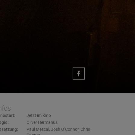
nfos
inostart:
Jetzt im Kino
egie:
Oliver Hermanus
esetzung:
Paul Mescal
,
Josh O’Connor
,
Chris