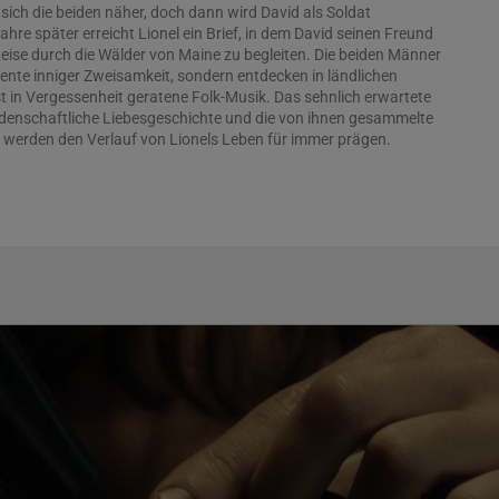
ich die beiden näher, doch dann wird David als Soldat
ahre später erreicht Lionel ein Brief, in dem David seinen Freund
r Reise durch die Wälder von Maine zu begleiten. Die beiden Männer
ente inniger Zweisamkeit, sondern entdecken in ländlichen
 in Vergessenheit geratene Folk-Musik. Das sehnlich erwartete
eidenschaftliche Liebesgeschichte und die von ihnen gesammelte
werden den Verlauf von Lionels Leben für immer prägen.
 SOUND konnte Regisseur Oliver Hermanus, der unter anderem
e von der Kritik gefeiert und für Living – Einmal wirklich leben für
 wurde, zwei der begehrtesten jungen Schauspieler unserer Zeit
®-nominierte Paul Mescal (Aftersun, All Of Us Strangers) und
lobe-Gewinner Josh O’Connor (The Crown, Challengers)
 zarten, berührenden Liebesgeschichte voller Musik und
e Drehbuchautor Ben Shattuck seine eigene Kurzgeschichte
Bildgestaltung zeichnet Alexander Dynan verantwortlich, der mit
 der Serie Mary & George zusammenarbeitete. Seine
e THE HISTORY OF SOUND im Wettbewerb der Filmfestspiele von
 mit minutenlangen stehenden Ovationen gefeiert wurde.