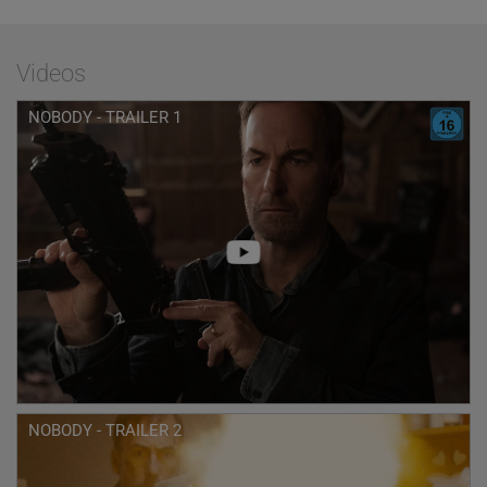
der Ehemann und Vater die Demütigungen
seines Alltags, ohne sich dagegen zu wehren.
Selbst als eines Nachts zwei Unbekannte in
sein Vorstadtzuhause einbrechen, weigert er
Videos
sich, seine Familie zu verteidigen, um eine
Eskalation zu verhindern. Davon ist sein
NOBODY - TRAILER 1
jugendlicher Sohn Blake (Gage Munroe)
schwer enttäuscht, und auch seine Frau
Becca (Connie Nielsen) entfernt sich in der
Folge nur noch mehr von ihm.
Doch tatsächlich ist dieser Vorfall der
Tropfen, der das Fass mit Hutchs lange
brütender Wut zum Überlaufen bringt –
dunkle Geheimnisse kommen zum Vorschein
und wecken seine tödlichen Instinkte.
Plötzlich begibt sich der unscheinbare Hutch
auf einen brutalen Feldzug, um seine Familie
vor einem gefährlichen Gegenspieler zu
retten (Aleksey Serebryakov) – unterschätze
niemals einen NOBODY.
NOBODY - TRAILER 2
Kultserienstar Bob Odenkirk (Better Call Saul,
Breaking Bad) beeindruckt in NOBODY als