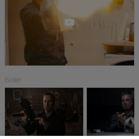
unerwartet tödlicher Held. An seiner Seite
spielen neben Connie Nielsen (Wonder
Woman) und Gage Munroe (Die Hütte – Ein
Wochenende mit Gott) außerdem der
dreifache Emmy-Preisträger Christopher
Lloyd (Zurück in die Zukunft I-III, Sin City: A
Dame to Kill For) sowie Multitalent RZA (G.I.
Joe – Die Abrechnung). Der russische
Schauspieler Aleksey Serebryakov (Oscar®-
Beitrag Leviathan) ist als brutaler Schurke zu
sehen.
Inszeniert wurde NOBODY von dem
Bilder
gefeierten Regierevoluzzer Ilya Naishuller
(Hardcore) nach einem Drehbuch von Derek
Kolstad, Schöpfer des kompromisslosen
John-Wick-Franchise. Für die Produktion
zeichnen Kelly McCormick und David Leitch
(Fast & Furious: Hobbs & Shaw, Deadpool 2,
Atomic Blonde) verantwortlich sowie Braden
Aftergood (Hell or High Water, Lone Survivor),
Marc Provissiero (PEN15) und Odenkirk
selbst.