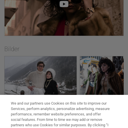
Familienunternehmens um Kontrolle und
Macht, unter anderem mit ihrem Ehemann,
dessen geschäftstüchtigem Onkel Aldo (Al
Pacino), seinem risikofreudigen Cousin Paolo
(Jared Leto) sowie seinem
traditionsbewussten Vater Rodolfo (Jeremy
Irons).
Vor der Kamera versammelt sich ein
Bilder
einzigartiger Top-Cast, angeführt von der
Oscar-Gewinnerin Lady Gaga (A Star Is Born)
und u. a. bestehend aus dem zweifach
Oscar-Nominierten Adam Driver (Marriage
Story, BlacKkKlansman), Filmlegende und
Oscar-Preisträger Al Pacino (Scarface),
Oscar-Gewinner Jared Leto (Dallas Buyers
Club) und der Oscar-Nominierten Salma
Hayek (Frida).
We and our partners use Cookies on this site to improve our
Der preisgekrönte Meisterregisseur Ridley
Services, perform analytics, personalize advertising, measure
Scott (Der Marsianer – Rettet Mark Watney,
performance, remember website preferences, and offer
Gladiator, Blade Runner, Alien) hat HOUSE OF
social features. From time to time we may add or remove
GUCCI so opulent wie fesselnd inszeniert und
partners who use Cookies for similar purposes. By clicking “I
entführt das Publikum in die gleichzeitig