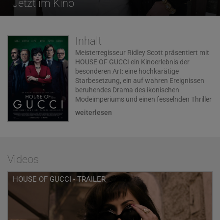
Jetzt im Kino
Inhalt
Meisterregisseur Ridley Scott präsentiert mit
HOUSE OF GUCCI ein Kinoerlebnis der
besonderen Art: eine hochkarätige
Starbesetzung, ein auf wahren Ereignissen
beruhendes Drama des ikonischen
Modeimperiums und einen fesselnden Thriller
über Familien-geheimnisse, Verrat und einen
weiterlesen
schockierenden Mord.
Beginnend im Jahr 1970 folgt der Film den
düsteren Geheimnissen und tödlichen
Intrigen hinter den glamourösen Kulissen der
Videos
berühmten Modedynastie. Im Mittelpunkt
steht die vielschichtige Patrizia Reggiani
HOUSE OF GUCCI - TRAILER
(Lady Gaga), die Maurizio Gucci (Adam
Driver) heiratet, einen der Erben des
ikonischen Modehauses. Immer wieder
konkurriert sie mit den Schlüsselfiguren des