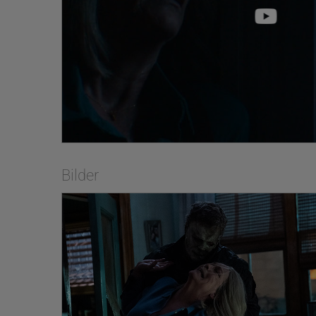
Regisseur David Go
Halloween sein Talen
HALLOWEEN ENDS na
Schlüssel zum Glück)
inszeniert, basieren
Produziert wurde H
langjährigen kreati
Horror-Mastermind 
nominierten Bill Bl
McBride, David Gor
Zadra, Christopher 
Halloween-Schöpfer 
Bilder
wieder die kultige 