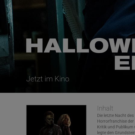
Jetzt im Kino
Inhalt
Die letzte Nacht des
Horrorfranchise der
Kritik und Publikum 
legte den Grundstei