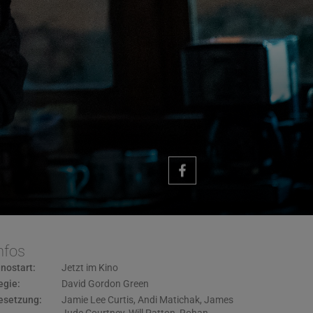
nfos
inostart:
Jetzt im Kino
egie:
David Gordon Green
esetzung:
Jamie Lee Curtis
,
Andi Matichak
,
James