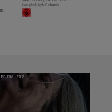
Jude Courtney
,
Will Patton
,
Rohan
Campbell
,
Kyle Richards
SK:
ER TRAILER 2