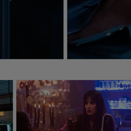
rdon Green, der schon mit seinem famosen Franchise-Reboot
t für erstklassigen Horror unter Beweis stellen konnte, hat
ch einem Drehbuch von Paul Brad Logan (Manglehorn –
, Chris Bernier (The Driver), Danny McBride und Green selbst
d auf Figuren von John Carpenter und Debra Hill.
ALLOWEEN ENDS wie schon die beiden Vorgänger von dem
ven Kopf des Franchise, Malek Akkad, dem Oscar®-nominierten
Jason Blum (Get Out, Der Unsichtbare) sowie dem Emmy-
ock (The Gentlemen). Als ausführende Produzenten agieren Danny
don Green, Ryan Freimann, Ryan Turek, Andrew Golov, Thom
H. Warner und Hauptdarstellerin Jamie Lee Curtis sowie
und Genre-Altmeister John Carpenter, aus dessen Feder auch
Filmmusik stammt.