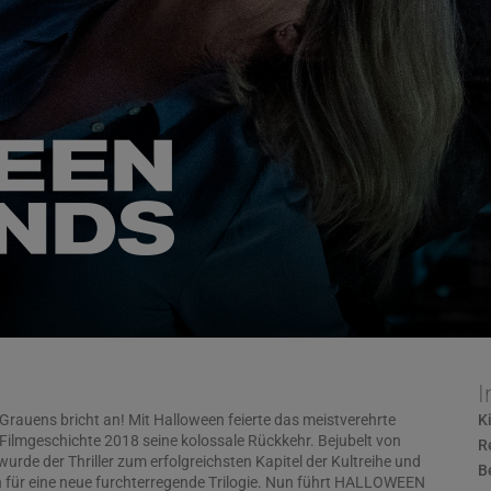
I
 Grauens bricht an! Mit Halloween feierte das meistverehrte
K
 Filmgeschichte 2018 seine kolossale Rückkehr. Bejubelt von
R
wurde der Thriller zum erfolgreichsten Kapitel der Kultreihe und
B
n für eine neue furchterregende Trilogie. Nun führt HALLOWEEN