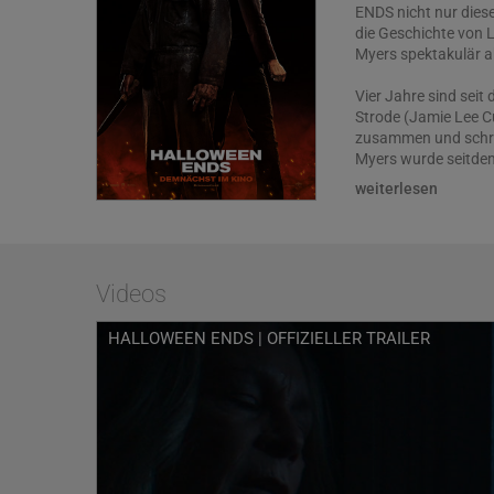
ENDS nicht nur dies
die Geschichte von 
Myers spektakulär a
Vier Jahre sind seit
Strode (Jamie Lee Cu
zusammen und schre
Myers wurde seitdem
dem Schrecken loszu
weiterlesen
hat, Angst und Wut 
junge Babysitter Co
beschuldigt wird, ei
der Gewalt und des T
Bösen zu stellen – 
Videos
Mit HALLOWEEN ENDS 
HALLOWEEN ENDS | OFFIZIELLER TRAILER
phänomenalen Absch
Curtis (True Lies – W
Beginn ihrer Karriere
verkörpert. An ihrer
Forever Purge) und 
der furchtlosen Bes