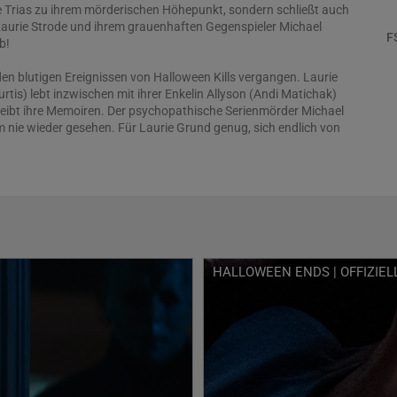
e Trias zu ihrem mörderischen Höhepunkt, sondern schließt auch
Laurie Strode und ihrem grauenhaften Gegenspieler Michael
F
b!
 den blutigen Ereignissen von Halloween Kills vergangen. Laurie
rtis) lebt inzwischen mit ihrer Enkelin Allyson (Andi Matichak)
ibt ihre Memoiren. Der psychopathische Serienmörder Michael
 nie wieder gesehen. Für Laurie Grund genug, sich endlich von
sagen, der ihre Realität jahrzehntelang verfolgt und bestimmt
den Rücken zu kehren und ihr Leben zu genießen. Doch als der
rey Cunningham (Rohan Campbell, Hardy Boys, Virgin River)
nen kleinen Jungen ermordet zu haben, entfacht das eine Welle
errors, die Laurie zwingt, sich noch einmal dem ultimativen
und es endgültig auszulöschen!
erreicht die legendäre Horrorserie nach fast 45 Jahren ihren
HALLOWEEN ENDS | OFFIZIELL
luss! Dabei kehrt die unangefochtene Scream-Queen Jamie Lee
ahre Lügen) ein allerletztes Mal in die Rolle zurück, die einst den
 markierte und die sie bereits seit mehr als vier Jahrzehnten
 Seite sind außerdem Andi Matichak (Son), Will Patton (The
Kyle Richards (Halloween – Die Nacht des Grauens) wieder Teil
etzung.