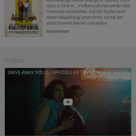
lebenslustige Jamie (Margaret Qualley, Once
Upon a Time in … Hollywood) mal wieder eine
Trennung verarbeiten. Auf der Suche nach
einem Neuanfang unternimmt sie mit der
schüchternen Marian (Geraldine
Viswanathan, Miracle Workers), die dringend
weiterlesen
ein wenig lockerer werden muss, einen
spontanen Roadtrip nach Tallahassee. Doch
dann wird das ungleiche Duo ungewollt zum
Ziel unfähiger Ganoven, und schon ist es
vorbei mit der Entspannung – denn in DRIVE-
Videos
AWAY DOLLS geht schief, was nur
schiefgehen kann.
DRIVE-AWAY DOLLS | OFFIZIELLER TRAILER
Es geht doch nichts über einen Kurztrip, um
auf andere Gedanken zu kommen. Ab ins
Auto, Musik an, den Highway
entlangbrausen, Abenteuer erleben und
grenzenlose Freiheit genießen: So jedenfalls
stellen sich die frisch getrennte Jamie und
ihre Freundin Marian ihren Roadtrip nach
Tallahassee im sonnigen Florida vor. Doch
natürlich kommt alles ganz anders. Denn die
beiden jungen Frauen ahnen nicht, dass