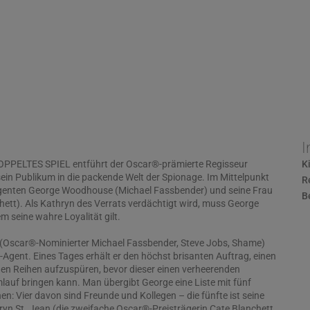
I
PPELTES SPIEL entführt der Oscar®-prämierte Regisseur
K
ein Publikum in die packende Welt der Spionage. Im Mittelpunkt
R
genten George Woodhouse (Michael Fassbender) und seine Frau
B
hett). Als Kathryn des Verrats verdächtigt wird, muss George
m seine wahre Loyalität gilt.
Oscar®-Nominierter Michael Fassbender, Steve Jobs, Shame)
ite-Agent. Eines Tages erhält er den höchst brisanten Auftrag, einen
enen Reihen aufzuspüren, bevor dieser einen verheerenden
lauf bringen kann. Man übergibt George eine Liste mit fünf
n: Vier davon sind Freunde und Kollegen – die fünfte ist seine
ryn St. Jean (die zweifache Oscar®-Preisträgerin Cate Blanchett,