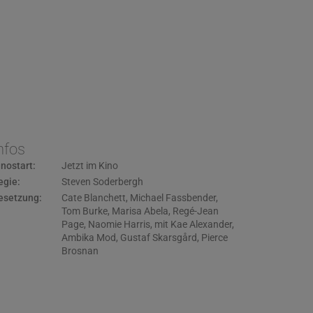
nfos
inostart:
Jetzt im Kino
egie:
Steven Soderbergh
esetzung:
Cate Blanchett
,
Michael Fassbender
,
Tom Burke
,
Marisa Abela
,
Regé-Jean
Page
,
Naomie Harris
,
mit Kae Alexander
,
Ambika Mod
,
Gustaf Skarsgård
,
Pierce
Brosnan