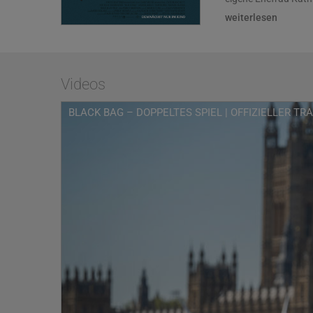
Blue Jasmine, Aviat
weiterlesen
Mitarbeiterinnen de
Geheimnissen kommt 
Enthüllung scheint K
unvermeidlichen Wah
er steht – auf der s
Videos
BLACK BAG – DOPPELTE
BLACK BAG – DOPPELTES SPIEL | OFFIZIELLER TRA
kunstvolle Inszenie
Geschichte um Leide
eine faszinierende 
standen viele weiter
Marisa Abela (Indus
Pierce Brosnan (Die
Regie führte Oscar®-
Contagion) nach ein
der Film von Casey 
des Guten ist wunde
Produzenten waren 