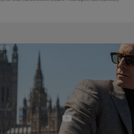
or), die selbst zu den mächtigsten und vertrauenswürdigsten
r Organisation zählt. Auf einer Spur aus immer neuen Lügen und
George seinem Ziel Stück für Stück näher – und mit jeder neuen
athryn weiter ins Visier zu geraten. Je näher er der scheinbar
rheit kommt, desto mehr muss er sich fragen, auf welcher Seite
einer Frau oder der seines Landes.
S SPIEL ist ein raffinierter Spionagethriller, der durch seine
ILER
rung und nervenzerreißende Spannung besticht. Die fesselnde
nschaft, Täuschung und Verrat verleiht dem klassischen Genre
neue Dimension. An der Seite von Fassbender und Blanchett
e Stars vor der Kamera, darunter Regé-Jean Page (Bridgerton),
try), Naomie Harris (Moonlight), Tom Burke (The Souvenir) und
 Thomas Crown Affäre).
Preisträger Steven Soderbergh (Traffic – Macht des Kartells,
em Drehbuch von David Koepp (Jurassic Park). Produziert wurde
Silver (The Highwaymen) und Gregory Jacobs (Liberace – Zuviel
rvoll). Die ausführende Produktion übernahm David Koepp. Co-
AJ Riach (Sonic the Hedgehog 3) und Corey Bayes (Contagion).