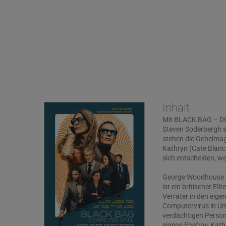
Inhalt
Mit BLACK BAG – DO
Steven Soderbergh s
stehen die Geheima
Kathryn (Cate Blanc
sich entscheiden, we
George Woodhouse (
ist ein britischer El
Verräter in den eig
Computervirus in Um
verdächtigen Persone
eigene Ehefrau Kath