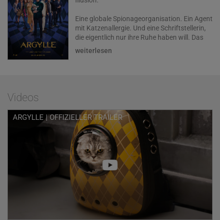
Illusion.
Eine globale Spionageorganisation. Ein Agent
mit Katzenallergie. Und eine Schriftstellerin,
die eigentlich nur ihre Ruhe haben will. Das
sind nur drei der Zutaten des messerscharfen
weiterlesen
Spionagethrillers ARGYLLE, in dem Regisseur
Matthew Vaughn (Kingsman-Filme, Kick-Ass)
eine ganze Schar von Top-Stars auf eine
atemlose Jagd rund um die Welt schickt –
natürlich mit Style, Sexyness und mehr als
Videos
nur einem Twist …
ARGYLLE | OFFIZIELLER TRAILER
Elly Conway (Bryce Dallas Howard, Jurassic
World) mag es gemütlich. Die Autorin von
Spionage-Bestsellern lebt zurückgezogen
und verbringt ihre Abende am liebsten mit
ihrer Katze Alfie zu Hause am Computer. Ellys
Bücher handeln von Geheimagent Argylle
und dessen Mission, ein weltumspannendes
Spionagesyndikat zu entlarven. Doch eines
Tages beginnen die Operationen einer sehr
realen Geheimdienstorganisation, den
fiktiven Geschichten in Ellys Romanen auf