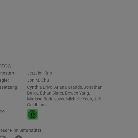
nfos
inostart:
Jetzt im Kino
egie:
Jon M. Chu
esetzung:
Cynthia Erivo
,
Ariana Grande
,
Jonathan
Bailey
,
Ethan Slater
,
Bowen Yang
,
Marissa Bode sowie Michelle Yeoh
,
Jeff
Goldblum
SK:
ieser Film unterstützt