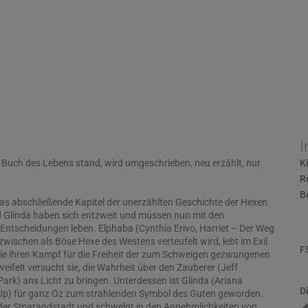
I
Buch des Lebens stand, wird umgeschrieben, neu erzählt, nur
K
R
B
das abschließende Kapitel der unerzählten Geschichte der Hexen
 Glinda haben sich entzweit und müssen nun mit den
Entscheidungen leben. Elphaba (Cynthia Erivo, Harriet – Der Weg
 inzwischen als Böse Hexe des Westens verteufelt wird, lebt im Exil
F
sie ihren Kampf für die Freiheit der zum Schweigen gezwungenen
weifelt versucht sie, die Wahrheit über den Zauberer (Jeff
ark) ans Licht zu bringen. Unterdessen ist Glinda (Ariana
D
Up) für ganz Oz zum strahlenden Symbol des Guten geworden.
in der Smaragdstadt und schwelgt in den Annehmlichkeiten von