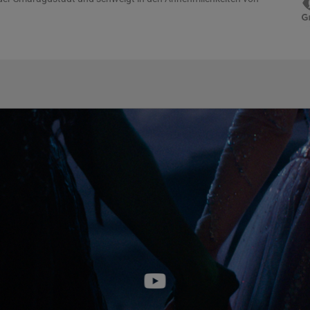
Auf Anweisung von Madame Akaber (Oscar®-Preisträgerin
 Glinda als schillernde Trostspenderin, die den Bewohnern von Oz
s unter der Herrschaft des Zauberers alles zum Besten steht.
 Ruhm immer weiter und die spektakuläre Hochzeit mit Prinz
isträger und Emmy- und SAG-Kandidat Jonathan Bailey, Fellow
ittelbar bevor, doch noch immer leidet sie unter der Trennung von
e sich bemüht, eine Versöhnung zwischen Elphaba und dem
hren, entfernen sich die beiden Freundinnen nur noch mehr
at nicht nur Auswirkungen auf Moq (Tony-Nominierter Ethan
ind the Camera) und Fiyero, sondern gefährdet auch die
abas Schwester Nessarose (Marissa Bode, Wicked) – und
h noch ein Mädchen aus Kansas ins Spiel. Als sich ein wütender
intlich Böse Hexe erhebt, müssen Glinda und Elphaba ein letztes
 Ihre außergewöhnliche Freundschaft ist der Schlüssel zu
 es bleibt ihnen nur, einander in schonungsloser Ehrlichkeit und
 begegnen, um sich selbst und ganz Oz zum Guten zu verändern.
IL 2 führte erneut der preisgekrönte Regisseur Jon M. Chu (In
er spektakuläre Cast ist wieder dabei, angeführt von den
Superstars Cynthia Erivo und Ariana Grande. In weiteren Rollen
nierten Bowen Yang und Bronwyn James als Glindas ergebene
d SchönSchön zu sehen. BAFTA- und Grammy-Kandidatin Sharon