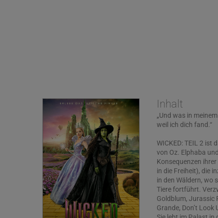
Inhalt
„Und was in meinem 
weil ich dich fand.“
WICKED: TEIL 2 ist 
von Oz. Elphaba und
Konsequenzen ihrer 
in die Freiheit), die
in den Wäldern, wo 
Tiere fortführt. Verz
Goldblum, Jurassic P
Grande, Don’t Look 
Sie lebt im Palast 