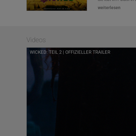
Ruhm und Ansehen. 
weiterlesen
Michelle Yeoh) dient
versichern soll, das
Zwar wächst Glindas
Fiyero (Olivier-Pre
Videos
Travelers) steht unm
Elphaba. Obwohl si
Zauberer herbeizufü
WICKED: TEIL 2 | OFFIZIELLER TRAILER
voneinander. Dies h
Slater, The Man Beh
Sicherheit von Elph
plötzlich kommt auc
Mob gegen die verme
Mal zusammenfinden.
ihrem Schicksal, und
tiefem Mitgefühl zu
Regie bei WICKED: TE
the Heights). Auch d
Oscar®-nominierten 
sind die Emmy-Nomi
Gehilfen Pfanny un