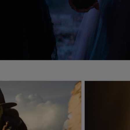
, or Change) leiht Elphabas Kindermädchen Zuckerbär ihre Stimme.
r Film abermals von Tony- und Emmy-Preisträger Marc Platt (La
ehrfachen Tony-Gewinner David Stone (The Boys in the Band).
oduktion übernahmen Stephen Schwartz (Godspell), David
gssache), Jared LeBoff (Scott Pilgrim gegen den Rest der Welt),
ies) und Dana Fox (New Girl). Der erste Teil von Wicked, der im
e Kinos kam, erhielt zehn Oscar®-Nominierungen, unter anderem
d gewann schließlich in den Kategorien Bestes Kostümdesign und
sign. Bis heute hat Wicked weltweit 750 Millionen US-Dollar
iert auf dem bahnbrechenden Musical, dessen Musik und
eder des legendären Grammy- und Oscar®-Preisträgers Stephen
nd dessen Buch Winnie Holzman nach dem Bestseller-Roman
 schrieb. Das Drehbuch zum Film verfasste sie gemeinsam mit
 stammt von John Powell und Stephen Schwartz, die Musik und
tephen Schwartz.