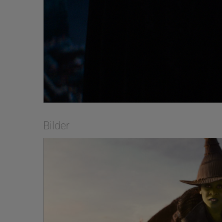
D. Clarke (Caroline
Produziert wurde de
La Land) und vom m
Die ausführende Pr
Nicksay (Verhandlun
Winnie Holzman (Road
November 2024 in di
als Bester Film, un
Bestes Produktionsde
eingespielt.
WICKED: TEIL 2 bas
Bilder
Liedtexte aus der F
Schwartz stammen u
von Gregory Maguire
Dana Fox. Der Score
die Liedtexte von S